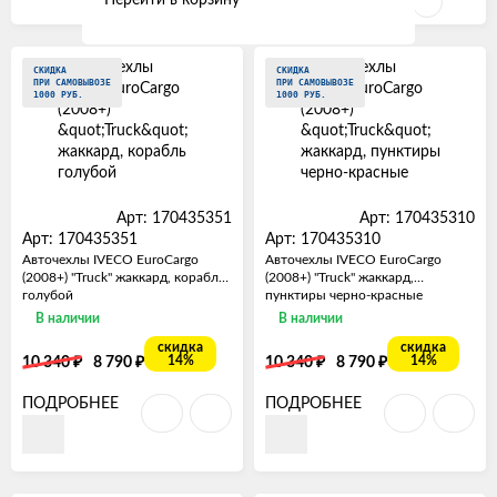
Фильтр
СКИДКА
СКИДКА
ПРИ САМОВЫВОЗЕ
ПРИ САМОВЫВОЗЕ
1000 РУБ.
1000 РУБ.
Арт: 170435351
Арт: 170435310
Арт: 170435351
Арт: 170435310
Авточехлы IVECO EuroCargo
Авточехлы IVECO EuroCargo
(2008+) "Truck" жаккард, корабль
(2008+) "Truck" жаккард,
голубой
пунктиры черно-красные
В наличии
В наличии
скидка
скидка
₽
₽
₽
₽
14%
14%
10 340
8 790
10 340
8 790
ПОДРОБНЕЕ
ПОДРОБНЕЕ