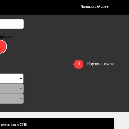
Личный кабинет
ербург
?
0
Корзина
пуста
точехлов в СПб