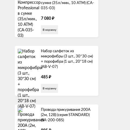
сумке (35л/мин., 10 АТМ) (CA-
035-03)
₽
7 080
В корзину
Набор салфеток из
микрофибры (3 шт., 30*30 см)
+ порофибра (1 шт., 20*18 см)
(AB-V-07)
₽
485
В корзину
Провода прикуривания 200А
(2м, 12В) (серия STANDARD)
(SA-200-08S)