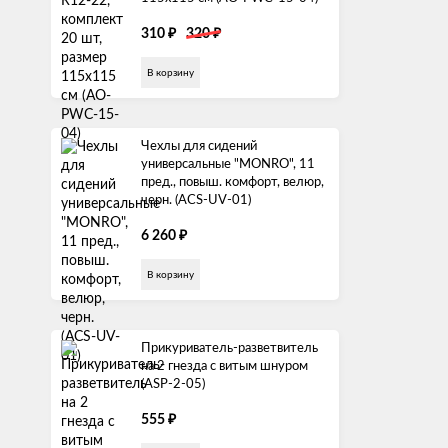
₽
₽
310
320
В корзину
Чехлы для сидений
универсальные "MONRO", 11
пред., повыш. комфорт, велюр,
черн. (ACS-UV-01)
₽
6 260
В корзину
Прикуриватель-разветвитель
на 2 гнезда с витым шнуром
(ASP-2-05)
₽
555