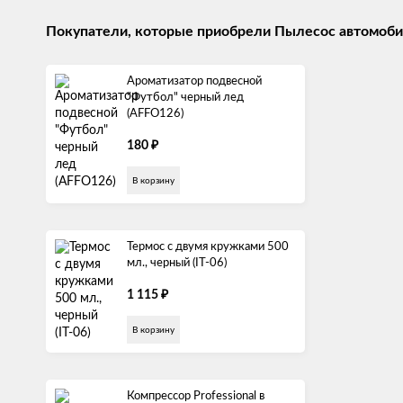
Покупатели, которые приобрели Пылесос автомобильн
Ароматизатор подвесной
"Футбол" черный лед
(AFFO126)
₽
180
В корзину
Термос с двумя кружками 500
мл., черный (IT-06)
₽
1 115
В корзину
Компрессор Professional в