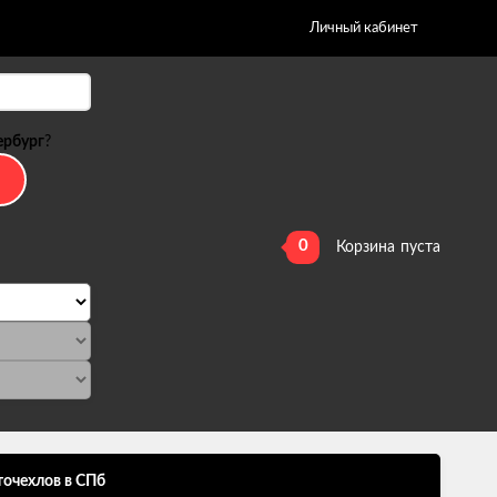
Личный кабинет
ербург
?
0
Корзина
пуста
точехлов в СПб