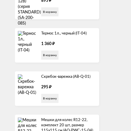
₽
895
В корзину
Термос 1л., черный (IT-04)
₽
1 360
В корзину
Скребок-варежка (AB-Q-01)
₽
295
В корзину
Мешки для колес R12-22,
комплект 20 шт, размер
115х115 см (AO-PWC-15-04)