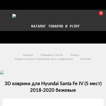
0
КАТАЛОГ ТОВАРОВ И УСЛУГ
Стать партнером
Установка авточехлов в СПб
Главная
Накидки и тенты
Ковры
Ковры в салон и багажник авто, модельные
Hyundai
3D коврики для Hyundai Santa Fe IV (5 мест)
2018-2020 бежевые
Изображения