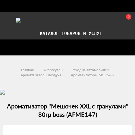
0
КАТАЛОГ ТОВАРОВ И УСЛУГ
Стать партнером
Установка авточехлов в СПб
Главная
Аксессуары
Уход за автомобилем
Ароматизаторы воздуха
Ароматизаторы Мешочки
Ароматизатор "Мешочек XXL с гранулами"
80гр boss (AFME147)
Изображения