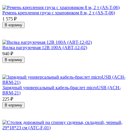
Ремень крепления груза с храповиком 8 м, 2 т (AS-T-06)
1 575
₽
В корзину
Вилка нагрузочная 12В 100А (ABT-12-02)
940
₽
В корзину
Зарядный универсальный кабель-браслет microUSB (ACH-
BRM-21)
225
₽
В корзину