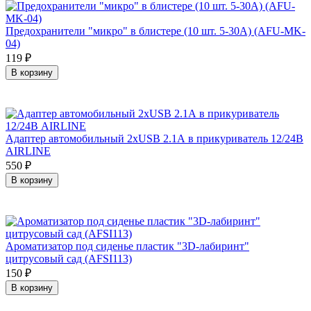
Предохранители "микро" в блистере (10 шт. 5-30А) (AFU-MK-
04)
119
₽
В корзину
Адаптер автомобильный 2хUSB 2.1А в прикуриватель 12/24В
AIRLINE
550
₽
В корзину
Ароматизатор под сиденье пластик "3D-лабиринт"
цитрусовый сад (AFSI113)
150
₽
В корзину