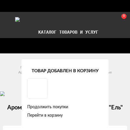
0
КАТАЛОГ ТОВАРОВ И УСЛУГ
Стать партнером
Установка авточехлов в СПб
Главная
Аксессуары
Уход за автомобилем
ТОВАР ДОБАВЛЕН В КОРЗИНУ
Ароматизаторы воздуха
Ароматизаторы Подвесные
Ароматизаторы Картонные
Ароматизатор подвесной картонный "Ель"
Продолжить покупки
итальянский лимон AIRLINE
Перейти в корзину