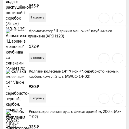
₽
255
В корзину
Ароматизатор "Шарики в мешочке" клубника со
сливками (AFSH120)
₽
172
В корзину
Колпаки колесные 14" "Лион +", серебристо-черный,
карбон, компл. 2 шт. (AWCC-14-02)
₽
930
В корзину
Ремень крепления груза с фиксатором 6 м, 200 кг(AS-
T-02)
₽
335