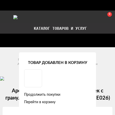
0
КАТАЛОГ ТОВАРОВ И УСЛУГ
Стать партнером
Установка авточехлов в СПб
Главная
Аксессуары
Уход за автомобилем
ТОВАР ДОБАВЛЕН В КОРЗИНУ
Ароматизаторы воздуха
Ароматизаторы Мешочки
Ароматизатор подвесной "Мешочек с
Продолжить покупки
гранулами" французская ваниль (AFME026)
Перейти в корзину
Изображения