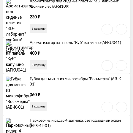
Ароматизатор под сиденье пластик "3D-лабиринт"
хвойный лес (AFSI109)
₽
230
В корзину
Ароматизатор на панель "Куб" капучино (AFKU041)
₽
400
В корзину
Губка для мытья из микрофибры "Восьмерка" (AB-K-
01)
₽
360
В корзину
Парковочный радар 4 датчика, светодиодный экран
(APS-4L-01)