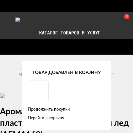
0
КАТАЛОГ ТОВАРОВ И УСЛУГ
Стать партнером
Установка авточехлов в СПб
Главная
Аксессуары
Уход за автомобилем
ТОВАР ДОБАВЛЕН В КОРЗИНУ
Ароматизаторы воздуха
Ароматизаторы Подвесные
Ароматизаторы Пластиковые
Ароматизатор подвесной
Продолжить покупки
Перейти в корзину
пластик "Матрешка" черный лед