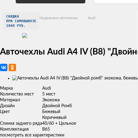
СКИДКА
Главная
Модельные авточехлы
Audi
ПРИ САМОВЫВОЗЕ
1000 РУБ.
Авточехлы Audi A4 IV (B8) "Дво
Изображения
товаров
Марка
Audi
Количество мест
5 мест
Материал
Экокожа
Дизайн
Двойной Ромб
Цвет
Бежевый
Коричневый
Спинка заднего ряда
40/60 + Цельное
Комплектация
B65
посмотреть все характеристики