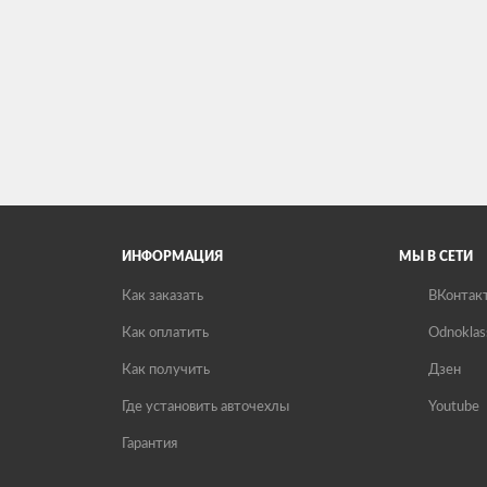
ИНФОРМАЦИЯ
МЫ В СЕТИ
Как заказать
ВКонтак
Как оплатить
Odnoklas
Как получить
Дзен
Где установить авточехлы
Youtube
Гарантия