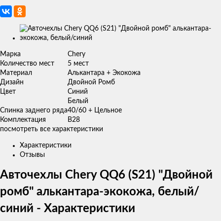
Изображения
товаров
Марка
Chery
Количество мест
5 мест
Материал
Алькантара + Экокожа
Дизайн
Двойной Ромб
Цвет
Синий
Белый
Спинка заднего ряда
40/60 + Цельное
Комплектация
B28
посмотреть все характеристики
Характеристики
Отзывы
Авточехлы Chery QQ6 (S21) "Двойной
ромб" алькантара-экокожа, белый/
синий - Характеристики