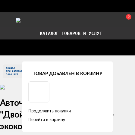
0
КАТАЛОГ ТОВАРОВ И УСЛУГ
Стать партнером
Установка авточехлов в СПб
СКИДКА
Главная
Модельные авточехлы
Chery
ПРИ САМОВЫВОЗЕ
ТОВАР ДОБАВЛЕН В КОРЗИНУ
1000 РУБ.
Авточехлы Chery QQ6 (S21)
Продолжить покупки
"Двойной ромб" алькантара-
Перейти в корзину
экокожа, белый/синий