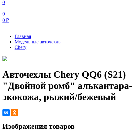
0
0
0
₽
Главная
Модельные авточехлы
Chery
Авточехлы Chery QQ6 (S21)
"Двойной ромб" алькантара-
экокожа, рыжий/бежевый
Изображения товаров