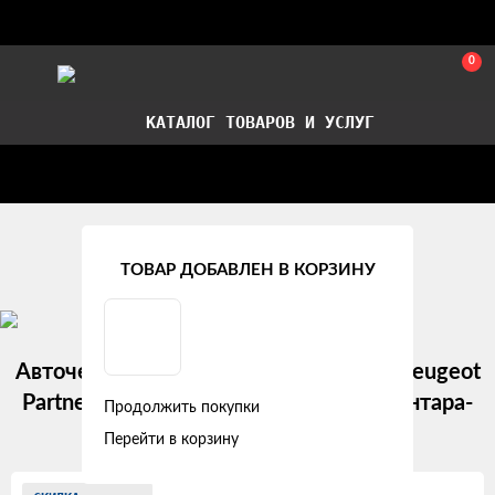
0
КАТАЛОГ ТОВАРОВ И УСЛУГ
Стать партнером
Установка авточехлов в СПб
Главная
Модельные авточехлы
Citroen
ТОВАР ДОБАВЛЕН В КОРЗИНУ
Авточехлы Citroen Berlingo (2021+) / Peugeot
Partner (Tepee) "Двойной ромб" алькантара-
Продолжить покупки
экокожа, бежевый/черный
Перейти в корзину