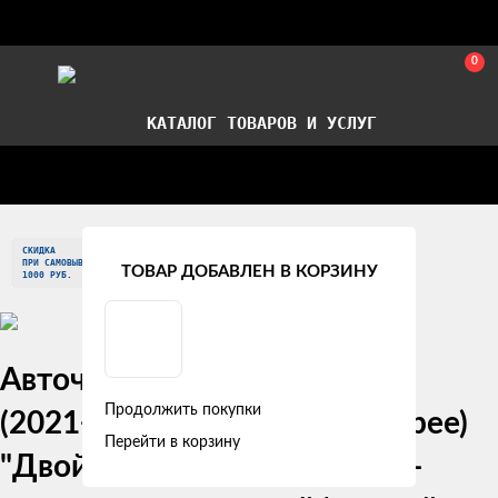
0
КАТАЛОГ ТОВАРОВ И УСЛУГ
Стать партнером
Установка авточехлов в СПб
СКИДКА
Главная
Модельные авточехлы
Citroen
ПРИ САМОВЫВОЗЕ
ТОВАР ДОБАВЛЕН В КОРЗИНУ
1000 РУБ.
Авточехлы Citroen Berlingo
Продолжить покупки
(2021+) / Peugeot Partner (Tepee)
Перейти в корзину
"Двойной ромб" алькантара-