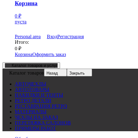
Корзина
0
₽
пуста
Personal area
Вход
Регистрация
Итого:
0
₽
Корзина
Оформить заказ
Каталог товаров и услуг
Каталог товаров
Назад
Закрыть
АВТОЧЕХЛЫ
АВТОТОВАРЫ
НАКИДКИ И ТЕНТЫ
РЕТРО ДЕТАЛИ
РЕСТАВРАЦИЯ РЕТРО
МАТЕРИАЛЫ
ЧЕХЛЫ НА ЗАКАЗ
ПЕРЕТЯЖКА САЛОНОВ
ПРИМЕРЫ РАБОТ