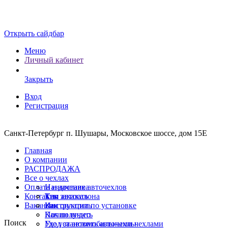
Открыть сайдбар
Меню
Личный кабинет
Закрыть
Вход
Регистрация
Санкт-Петербург п. Шушары, Московское шоссе, дом 15Е
Главная
О компании
РАСПРОДАЖА
Все о чехлах
Оплата и доставка
Назначение авточехлов
Контакты
Тип автосалона
Как заказать
Вакансии
Инструкции по установке
Как оплатить
Почин видео
Как получить
Поиск
Уход за автомобильными чехлами
Где установить авточехлы