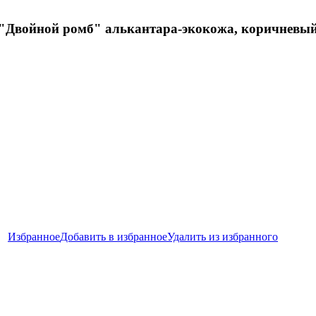
2) "Двойной ромб" алькантара-экокожа, коричневы
Избранное
Добавить в избранное
Удалить из избранного