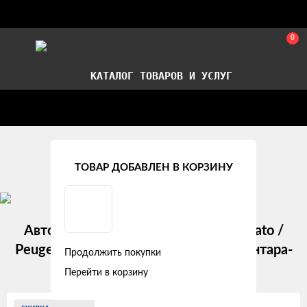
0
КАТАЛОГ ТОВАРОВ И УСЛУГ
Стать партнером
Установка авточехлов в СПб
Главная
Модельные авточехлы
Citroen
ТОВАР ДОБАВЛЕН В КОРЗИНУ
Авточехлы Citroen Jumper / Fiat Ducato /
Peugeot Boxer "Двойной ромб" алькантара-
Продолжить покупки
экокожа, красный
Перейти в корзину