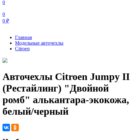
0
0
0
₽
Главная
Модельные авточехлы
Citroen
Авточехлы Citroen Jumpy II
(Рестайлинг) "Двойной
ромб" алькантара-экокожа,
белый/черный