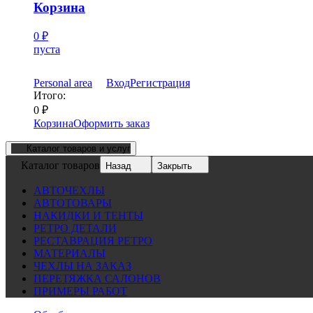
Корзина
0
₽
пуста
Personal area
Вход
Регистрация
Итого:
0
₽
Корзина
Оформить заказ
Каталог товаров и услуг
Каталог товаров
Назад
Закрыть
АВТОЧЕХЛЫ
АВТОТОВАРЫ
НАКИДКИ И ТЕНТЫ
РЕТРО ДЕТАЛИ
РЕСТАВРАЦИЯ РЕТРО
МАТЕРИАЛЫ
ЧЕХЛЫ НА ЗАКАЗ
ПЕРЕТЯЖКА САЛОНОВ
ПРИМЕРЫ РАБОТ