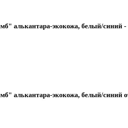
омб" алькантара-экокожа, белый/синий 
омб" алькантара-экокожа, белый/синий 