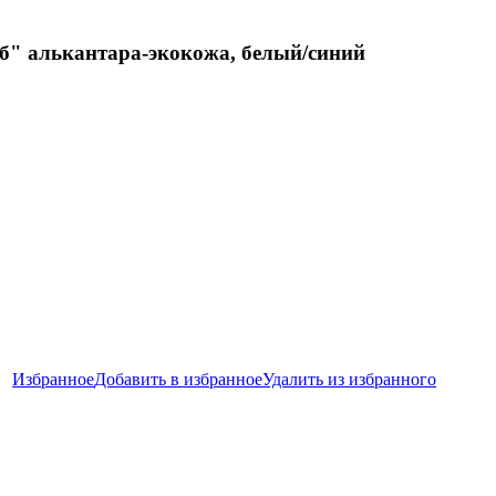
б" алькантара-экокожа, белый/синий
Избранное
Добавить в избранное
Удалить из избранного