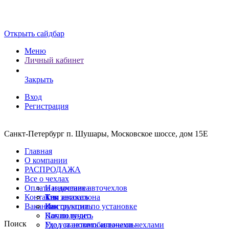
Открыть сайдбар
Меню
Личный кабинет
Закрыть
Вход
Регистрация
Санкт-Петербург п. Шушары, Московское шоссе, дом 15Е
Главная
О компании
РАСПРОДАЖА
Все о чехлах
Оплата и доставка
Назначение авточехлов
Контакты
Тип автосалона
Как заказать
Вакансии
Инструкции по установке
Как оплатить
Почин видео
Как получить
Поиск
Уход за автомобильными чехлами
Где установить авточехлы