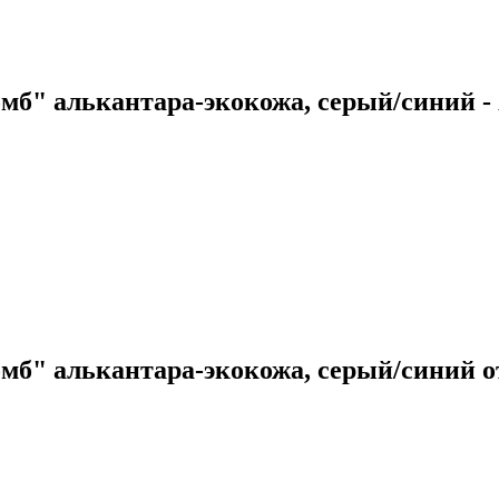
омб" алькантара-экокожа, серый/синий 
омб" алькантара-экокожа, серый/синий 