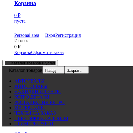
Корзина
0
₽
пуста
Personal area
Вход
Регистрация
Итого:
0
₽
Корзина
Оформить заказ
Каталог товаров и услуг
Каталог товаров
Назад
Закрыть
АВТОЧЕХЛЫ
АВТОТОВАРЫ
НАКИДКИ И ТЕНТЫ
РЕТРО ДЕТАЛИ
РЕСТАВРАЦИЯ РЕТРО
МАТЕРИАЛЫ
ЧЕХЛЫ НА ЗАКАЗ
ПЕРЕТЯЖКА САЛОНОВ
ПРИМЕРЫ РАБОТ