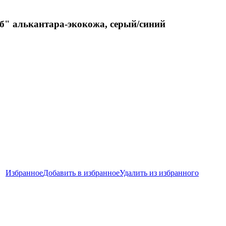
б" алькантара-экокожа, серый/синий
Избранное
Добавить в избранное
Удалить из избранного