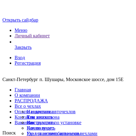
Открыть сайдбар
Меню
Личный кабинет
Закрыть
Вход
Регистрация
Санкт-Петербург п. Шушары, Московское шоссе, дом 15Е
Главная
О компании
РАСПРОДАЖА
Все о чехлах
Оплата и доставка
Назначение авточехлов
Контакты
Тип автосалона
Как заказать
Вакансии
Инструкции по установке
Как оплатить
Почин видео
Как получить
Поиск
Уход за автомобильными чехлами
Где установить авточехлы