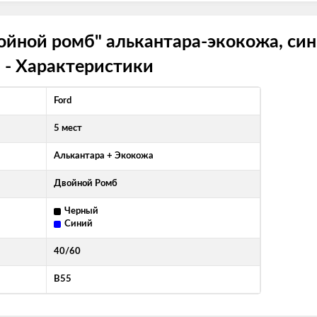
войной ромб" алькантара-экокожа, си
 - Характеристики
Ford
5 мест
Алькантара + Экокожа
Двойной Ромб
Черный
Синий
40/60
B55