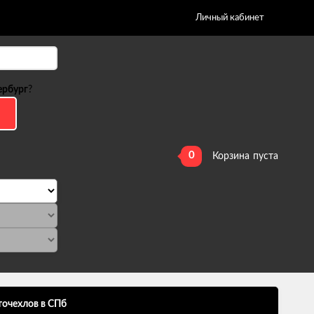
Личный кабинет
ербург
?
0
Корзина
пуста
точехлов в СПб