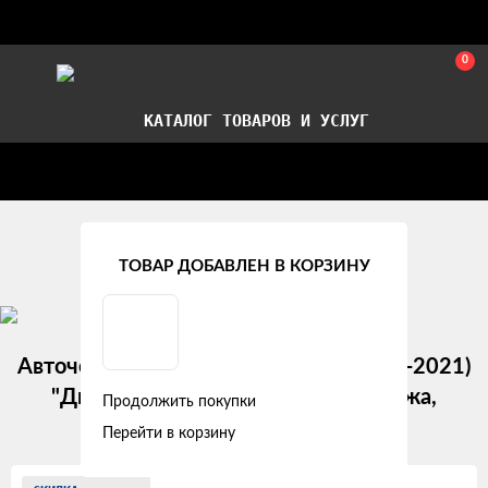
0
КАТАЛОГ ТОВАРОВ И УСЛУГ
Стать партнером
Установка авточехлов в СПб
Главная
Модельные авточехлы
Ford
ТОВАР ДОБАВЛЕН В КОРЗИНУ
Авточехлы Ford Transit VIII (1+2) (2012-2021)
"Двойной ромб" алькантара-экокожа,
Продолжить покупки
бежевый/коричневый
Перейти в корзину