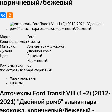
коричневый/бежевый
Изображения
товаров
Марка
Ford
Количество мест
3 места
Материал
Алькантара + Экокожа
Дизайн
Двойной Ромб
Цвет
Бежевый
Коричневый
Комплектация
C5
посмотреть все характеристики
Характеристики
Отзывы
Авточехлы Ford Transit VIII (1+2) (2012-
2021) "Двойной ромб" алькантара-
экокожа, коричневый/бежевый -