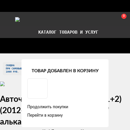
0
КАТАЛОГ ТОВАРОВ И УСЛУГ
Стать партнером
Установка авточехлов в СПб
СКИДКА
Главная
Модельные авточехлы
Ford
ПРИ САМОВЫВОЗЕ
ТОВАР ДОБАВЛЕН В КОРЗИНУ
1000 РУБ.
Авточехлы Ford Transit VIII (1+2)
Продолжить покупки
(2012-2021) "Двойной ромб"
Перейти в корзину
алькантара-экокожа,