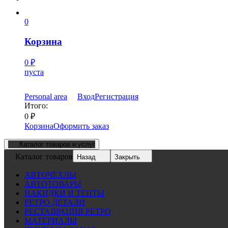
0
Корзина
0
₽
пуста
Personal area
Вход
Регистрация
Итого:
0
₽
Корзина
Оформить заказ
Каталог товаров и услуг
Каталог товаров
Назад
Закрыть
АВТОЧЕХЛЫ
АВТОТОВАРЫ
НАКИДКИ И ТЕНТЫ
РЕТРО ДЕТАЛИ
РЕСТАВРАЦИЯ РЕТРО
МАТЕРИАЛЫ