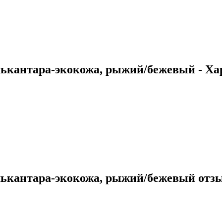
лькантара-экокожа, рыжий/бежевый - Х
алькантара-экокожа, рыжий/бежевый отз