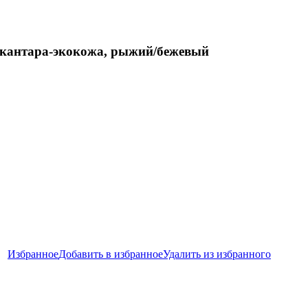
ькантара-экокожа, рыжий/бежевый
Избранное
Добавить в избранное
Удалить из избранного