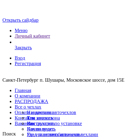
Открыть сайдбар
Меню
Личный кабинет
Закрыть
Вход
Регистрация
Санкт-Петербург п. Шушары, Московское шоссе, дом 15Е
Главная
О компании
РАСПРОДАЖА
Все о чехлах
Оплата и доставка
Назначение авточехлов
Контакты
Тип автосалона
Как заказать
Вакансии
Инструкции по установке
Как оплатить
Почин видео
Как получить
Поиск
Уход за автомобильными чехлами
Где установить авточехлы