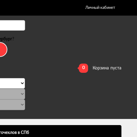
Личный кабинет
ербург
?
0
Корзина
пуста
точехлов в СПб