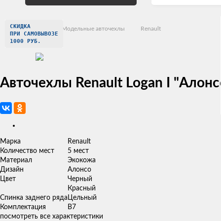
СКИДКА
Главная
Модельные авточехлы
Renault
ПРИ САМОВЫВОЗЕ
1000 РУБ.
Авточехлы Renault Logan I "Алон
Изображения
товаров
Марка
Renault
Количество мест
5 мест
Материал
Экокожа
Дизайн
Алонсо
Цвет
Черный
Красный
Спинка заднего ряда
Цельный
Комплектация
B7
посмотреть все характеристики