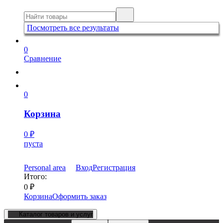
Посмотреть все результаты
0
Сравнение
0
Корзина
0
₽
пуста
Personal area
Вход
Регистрация
Итого:
0
₽
Корзина
Оформить заказ
Каталог товаров и услуг