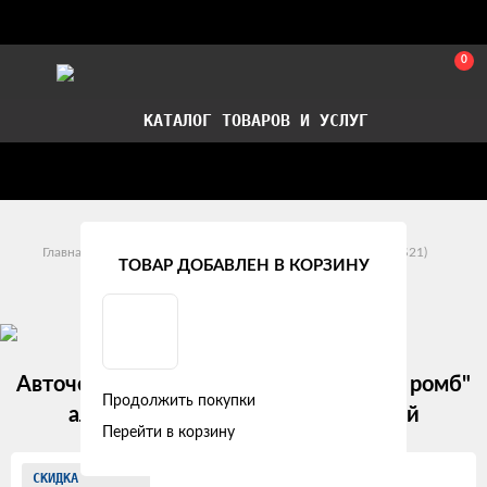
0
КАТАЛОГ ТОВАРОВ И УСЛУГ
Стать партнером
Установка авточехлов в СПб
Главная
Модельные авточехлы
Chery
QQ6 (S21)
ТОВАР ДОБАВЛЕН В КОРЗИНУ
Chery QQ6 (S21) (2006 - 2010)
Авточехлы Chery QQ6 (S21) "Двойной ромб"
Продолжить покупки
алькантара-экокожа, черно-серый
Перейти в корзину
Изображения
СКИДКА