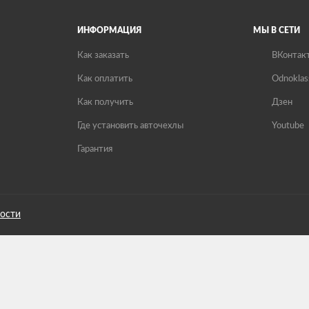
ИНФОРМАЦИЯ
МЫ В СЕТИ
Как заказать
ВКонтак
Как оплатить
Odnoklas
Как получить
Дзен
Где установить авточехлы
Youtube
Гарантия
ости