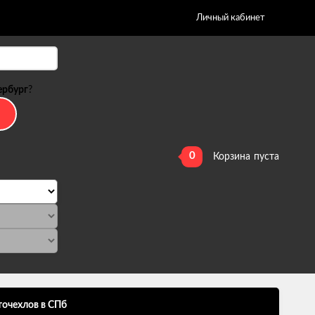
Личный кабинет
ербург
?
0
Корзина
пуста
точехлов в СПб