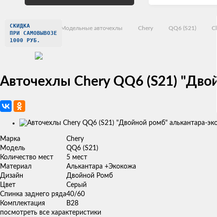
СКИДКА
Главная
Модельные авточехлы
Chery
QQ6 (S21)
C
ПРИ САМОВЫВОЗЕ
1000 РУБ.
Авточехлы Chery QQ6 (S21) "Дво
Изображения
товаров
Марка
Chery
Модель
QQ6 (S21)
Количество мест
5 мест
Материал
Алькантара +Экокожа
Дизайн
Двойной Ромб
Цвет
Серый
Спинка заднего ряда
40/60
Комплектация
В28
посмотреть все характеристики