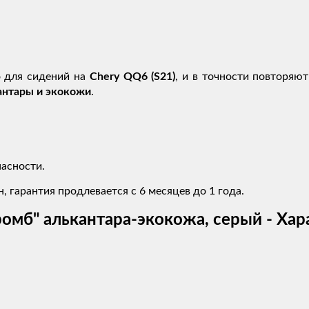
 для сидений на
Chery QQ6 (S21)
, и в точности повторяю
антары и экокожи
.
асности.
, гарантия продлевается с 6 месяцев до 1 года.
ромб" алькантара-экокожа, серый - Ха