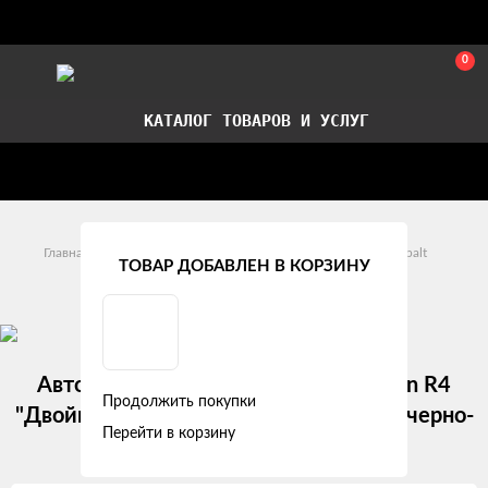
0
КАТАЛОГ ТОВАРОВ И УСЛУГ
Стать партнером
Установка авточехлов в СПб
Главная
Модельные авточехлы
Chevrolet
Cobalt
ТОВАР ДОБАВЛЕН В КОРЗИНУ
Chevrolet Cobalt II (2013 - 2018)
Авточехлы Chevrolet Cobalt II / Ravon R4
Продолжить покупки
"Двойной ромб" алькантара-экокожа, черно-
Перейти в корзину
синий