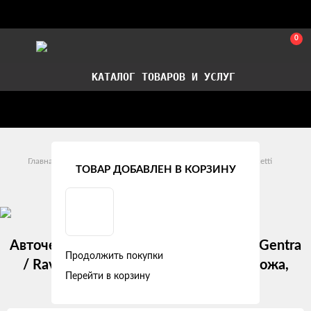
0
КАТАЛОГ ТОВАРОВ И УСЛУГ
Стать партнером
Установка авточехлов в СПб
Главная
Модельные авточехлы
Chevrolet
Lacetti
ТОВАР ДОБАВЛЕН В КОРЗИНУ
Chevrolet Lacetti (2004 - 2013)
Авточехлы Chevrolet Lacetti / Daewoo Gentra
Продолжить покупки
/ Ravon Gentra "Двойной ромб" экокожа,
Перейти в корзину
серый