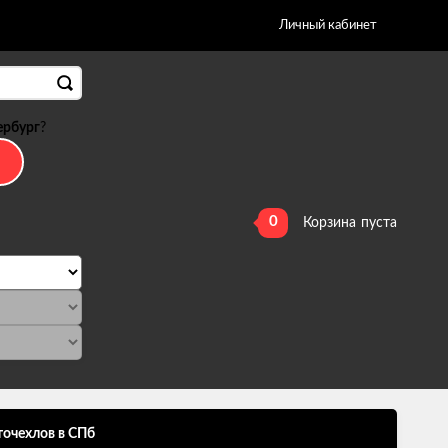
Личный кабинет
ербург
?
0
Корзина
пуста
точехлов в СПб