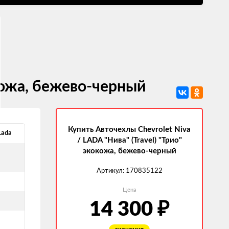
окожа, бежево-черный
Купить Авточехлы Chevrolet Niva
Lada
/ LADA "Нива" (Travel) "Трио"
экокожа, бежево-черный
Артикул:
170835122
Цена
₽
14 300