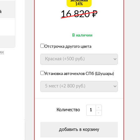
экономия
14%
₽
16 820
й
В наличии
Отстрочка другого цвета
ки
Установка авточехлов СПб (Шушары)
Количество
добавить в корзину