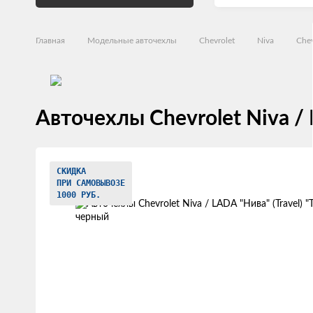
Главная
Модельные авточехлы
Chevrolet
Niva
Chev
Авточехлы Chevrolet Niva / 
Изображения
СКИДКА
товаров
ПРИ САМОВЫВОЗЕ
1000 РУБ.