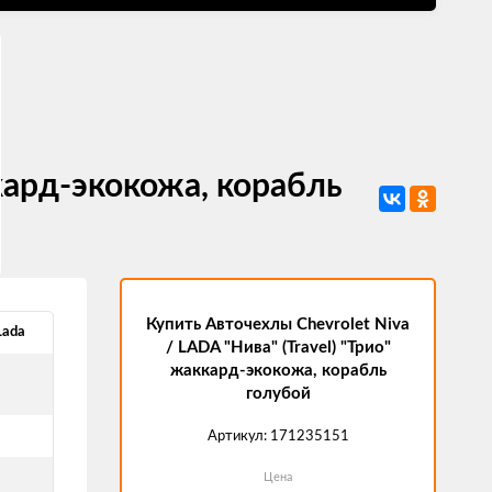
ккард-экокожа, корабль
Купить Авточехлы Chevrolet Niva
Lada
/ LADA "Нива" (Travel) "Трио"
жаккард-экокожа, корабль
голубой
Артикул:
171235151
Цена