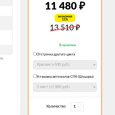
₽
11 480
экономия
15%
₽
13 510
В наличии
Отстрочка другого цвета
ки
Установка авточехлов СПб (Шушары)
Количество