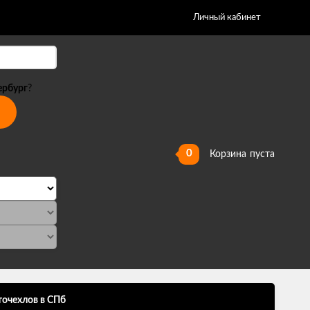
Личный кабинет
ербург
?
0
Корзина
пуста
точехлов в СПб