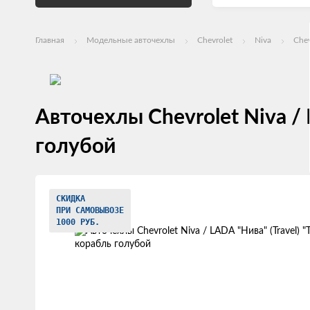
Главная
Модельные авточехлы
Chevrolet
Niva
Chev
Авточехлы Chevrolet Niva / 
голубой
Изображения
СКИДКА
товаров
ПРИ САМОВЫВОЗЕ
1000 РУБ.