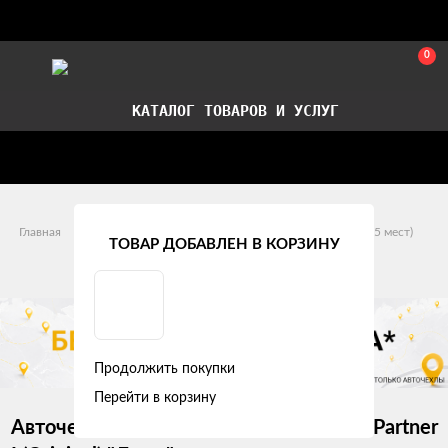
0
КАТАЛОГ ТОВАРОВ И УСЛУГ
Стать партнером
Установка авточехлов в СПб
Главная
Модельные авточехлы
Citroen
Berlingo (5 мест)
ТОВАР ДОБАВЛЕН В КОРЗИНУ
Citroen Berlingo II (5 мест) (2006 - 2010)
Продолжить покупки
Перейти в корзину
Авточехлы Citroen Berlingo I / Peugeot Partner