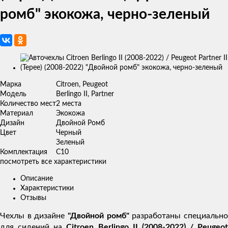
ромб" экокожа, черно-зеленый
Изображения
товаров
Марка
Citroen, Peugeot
Модель
Berlingo II, Partner
Количество мест
2 места
Материал
Экокожа
Дизайн
Двойной Ромб
Цвет
Черный
Зеленый
Комплектация
C10
посмотреть все характеристики
Описание
Характеристики
Отзывы
Чехлы в дизайне
"Двойной ромб"
разработаны специальн
для сидений на
Citroen Berlingo II (2008-2022) / Peugeot