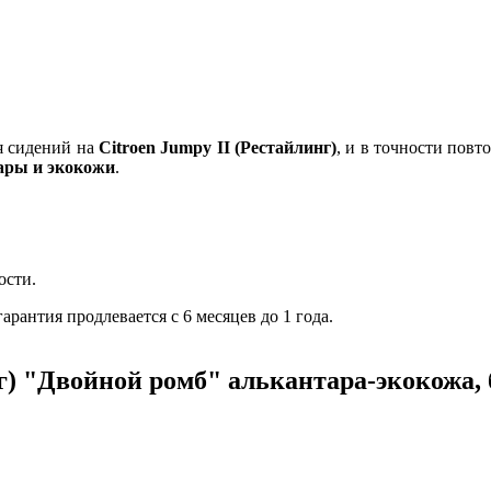
я сидений на
Citroen Jumpy II (Рестайлинг)
, и в точности пов
ары и экокожи
.
ости.
рантия продлевается с 6 месяцев до 1 года.
нг) "Двойной ромб" алькантара-экокожа,