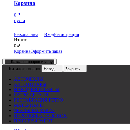
Корзина
0
₽
пуста
Personal area
Вход
Регистрация
Итого:
0
₽
Корзина
Оформить заказ
Каталог товаров и услуг
Каталог товаров
Назад
Закрыть
АВТОЧЕХЛЫ
АВТОТОВАРЫ
НАКИДКИ И ТЕНТЫ
РЕТРО ДЕТАЛИ
РЕСТАВРАЦИЯ РЕТРО
МАТЕРИАЛЫ
ЧЕХЛЫ НА ЗАКАЗ
ПЕРЕТЯЖКА САЛОНОВ
ПРИМЕРЫ РАБОТ