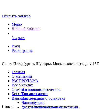
Открыть сайдбар
Меню
Личный кабинет
Закрыть
Вход
Регистрация
Санкт-Петербург п. Шушары, Московское шоссе, дом 15Е
Главная
О компании
РАСПРОДАЖА
Все о чехлах
Оплата и доставка
Назначение авточехлов
Контакты
Тип автосалона
Как заказать
Вакансии
Инструкции по установке
Как оплатить
Почин видео
Как получить
Поиск
Уход за автомобильными чехлами
Где установить авточехлы