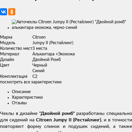
Изображения
товаров
Марка
Citroen
Модель
Jumpy II (Рестайлинг)
Количество мест
3 места
Материал
Алькантара +Экокожа
Дизайн
Двойной Ромб
Цвет
Черный
Синий
Комплектация
C2
посмотреть все характеристики
Описание
Характеристики
Отзывы
Чехлы в дизайне
"Двойной ромб"
разработаны специальн
для сидений на
Citroen Jumpy II (Рестайлинг)
, и в точности
повторяют форму спинок и подушек сидений, а также