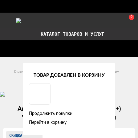
0
КАТАЛОГ ТОВАРОВ И УСЛУГ
Стать партнером
Установка авточехлов в СПб
Главная
Модельные авточехлы
Citroen
Jumpy
ТОВАР ДОБАВЛЕН В КОРЗИНУ
Citroen Jumpy III (2016 - 2022)
Авточехлы Citroen Jumpy III (2017+)
Продолжить покупки
"Двойной ромб" экокожа, серый
Перейти в корзину
Изображения
СКИДКА