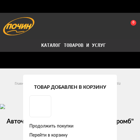
0
КАТАЛОГ ТОВАРОВ И УСЛУГ
Стать партнером
Установка авточехлов в СПб
Главная
Модельные авточехлы
Daewoo
Matiz
ТОВАР ДОБАВЛЕН В КОРЗИНУ
Daewoo Matiz I (1998 - 2000)
Авточехлы Daewoo Matiz I "Двойной ромб"
Продолжить покупки
экокожа, бежево-черный
Перейти в корзину