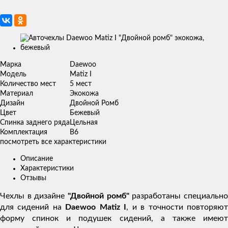
Изображения
товаров
Марка
Daewoo
Модель
Matiz I
Количество мест
5 мест
Материал
Экокожа
Дизайн
Двойной Ромб
Цвет
Бежевый
Спинка заднего ряда
Цельная
Комплектация
В6
посмотреть все характеристики
Описание
Характеристики
Отзывы
Чехлы в дизайне
"Двойной ромб"
разработаны специальн
для сидений на
Daewoo Matiz I
, и в точности повторяю
форму спинок и подушек сидений, а также имеют