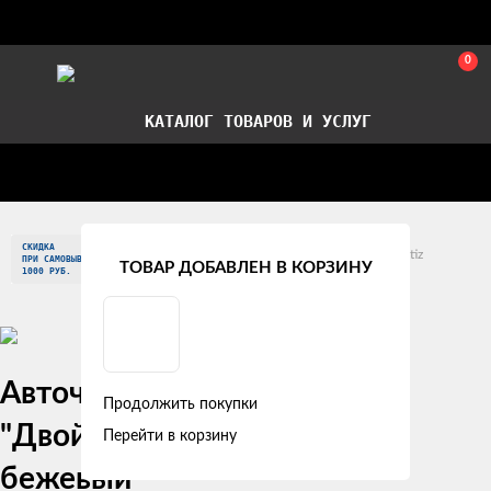
0
КАТАЛОГ ТОВАРОВ И УСЛУГ
Стать партнером
Установка авточехлов в СПб
СКИДКА
Главная
Модельные авточехлы
Daewoo
Matiz
ПРИ САМОВЫВОЗЕ
ТОВАР ДОБАВЛЕН В КОРЗИНУ
1000 РУБ.
Daewoo Matiz I (1998 - 2000)
Авточехлы Daewoo Matiz I
Продолжить покупки
"Двойной ромб" экокожа,
Перейти в корзину
бежевый