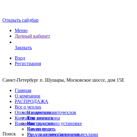
Открыть сайдбар
Меню
Личный кабинет
Закрыть
Вход
Регистрация
Санкт-Петербург п. Шушары, Московское шоссе, дом 15Е
Главная
О компании
РАСПРОДАЖА
Все о чехлах
Оплата и доставка
Назначение авточехлов
Контакты
Тип автосалона
Как заказать
Вакансии
Инструкции по установке
Как оплатить
Почин видео
Как получить
Поиск
Уход за автомобильными чехлами
Где установить авточехлы