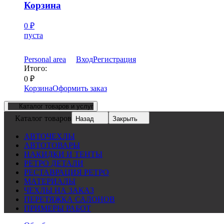
Корзина
0
₽
пуста
Personal area
Вход
Регистрация
Итого:
0
₽
Корзина
Оформить заказ
Каталог товаров и услуг
Каталог товаров
Назад
Закрыть
АВТОЧЕХЛЫ
АВТОТОВАРЫ
НАКИДКИ И ТЕНТЫ
РЕТРО ДЕТАЛИ
РЕСТАВРАЦИЯ РЕТРО
МАТЕРИАЛЫ
ЧЕХЛЫ НА ЗАКАЗ
ПЕРЕТЯЖКА САЛОНОВ
ПРИМЕРЫ РАБОТ