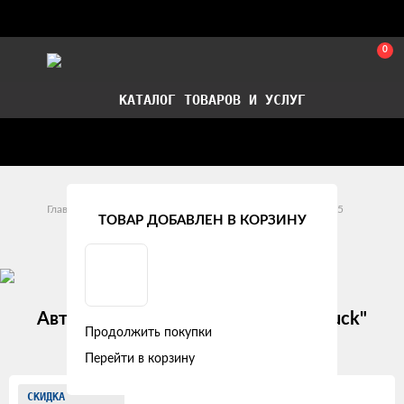
0
КАТАЛОГ ТОВАРОВ И УСЛУГ
Стать партнером
Установка авточехлов в СПб
Главная
Модельные авточехлы
DAF
XF 105
ТОВАР ДОБАВЛЕН В КОРЗИНУ
DAF XF 105 (2012 +)
Авточехлы DAF XF-105 (2012+) "Truck"
Продолжить покупки
жаккард, пиксели черные
Перейти в корзину
Изображения
СКИДКА