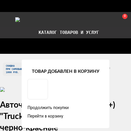
0
КАТАЛОГ ТОВАРОВ И УСЛУГ
Стать партнером
Установка авточехлов в СПб
СКИДКА
Главная
Модельные авточехлы
Ford
Cargo
ПРИ САМОВЫВОЗЕ
ТОВАР ДОБАВЛЕН В КОРЗИНУ
1000 РУБ.
Ford Cargo (2000 +)
Авточехлы Ford Cargo (2000+)
Продолжить покупки
"Truck" жаккард, пунктиры
Перейти в корзину
черно-красные