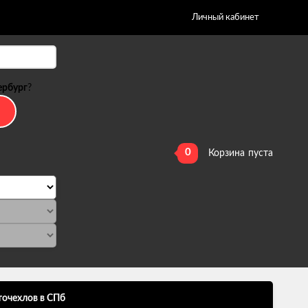
Личный кабинет
ербург
?
0
Корзина
пуста
точехлов в СПб