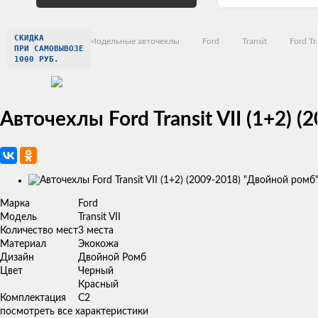
СКИДКА
Главная
Модельные авточехлы
Ford
Transit
Ford Tr
ПРИ САМОВЫВОЗЕ
1000 РУБ.
Авточехлы Ford Transit VII (1+2)
Изображения
товаров
Марка
Ford
Модель
Transit VII
Количество мест
3 места
Материал
Экокожа
Дизайн
Двойной Ромб
Цвет
Черный
Красный
Комплектация
C2
посмотреть все характеристики