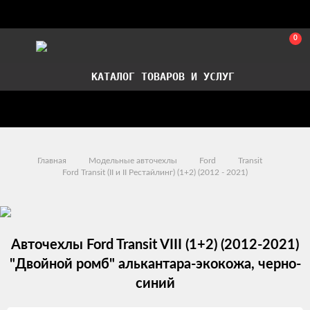
0
КАТАЛОГ ТОВАРОВ И УСЛУГ
Стать партнером
Установка авточехлов в СПб
Главная
Модельные авточехлы
Ford
Transit
Ford Transit (II и II Рестайлинг) (1+2) (2012 - 2021)
Авточехлы Ford Transit VIII (1+2) (2012-2021)
"Двойной ромб" алькантара-экокожа, черно-
синий