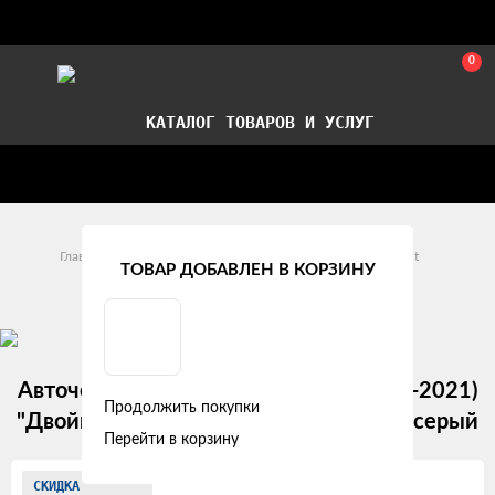
0
КАТАЛОГ ТОВАРОВ И УСЛУГ
Стать партнером
Установка авточехлов в СПб
Главная
Модельные авточехлы
Ford
Transit
ТОВАР ДОБАВЛЕН В КОРЗИНУ
Ford Transit (II и II Рестайлинг) (1+2) (2012 - 2021)
Авточехлы Ford Transit VIII (1+2) (2012-2021)
Продолжить покупки
"Двойной ромб" алькантара-экокожа, серый
Перейти в корзину
Изображения
СКИДКА