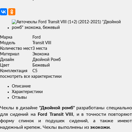
Изображения
товаров
Марка
Ford
Модель
Transit VIII
Количество мест
3 места
Материал
Экокожа
Дизайн
Двойной Ромб
Цвет
Бежевый
Комплектация
C5
посмотреть все характеристики
Описание
Характеристики
Отзывы
Чехлы в дизайне
"Двойной ромб"
разработаны специальн
для сидений на
Ford Transit VIII
, и в точности повторяю
форму спинок и подушек сидений, а также имеют
надежный крепеж. Чехлы выполнены из
экокожи
.