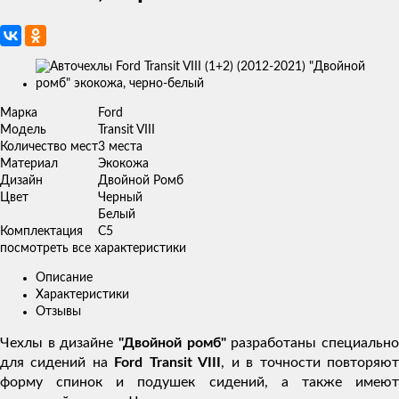
Изображения
товаров
Марка
Ford
Модель
Transit VIII
Количество мест
3 места
Материал
Экокожа
Дизайн
Двойной Ромб
Цвет
Черный
Белый
Комплектация
C5
посмотреть все характеристики
Описание
Характеристики
Отзывы
Чехлы в дизайне
"Двойной ромб"
разработаны специальн
для сидений на
Ford Transit VIII
, и в точности повторяю
форму спинок и подушек сидений, а также имеют