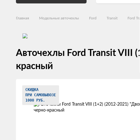
Главная
Модельные авточехлы
Ford
Transit
Ford Tr
Авточехлы Ford Transit VIII
красный
Изображения
СКИДКА
товаров
ПРИ САМОВЫВОЗЕ
1000 РУБ.