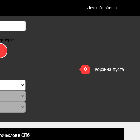
Личный кабинет
ербург
?
0
Корзина
пуста
точехлов в СПб