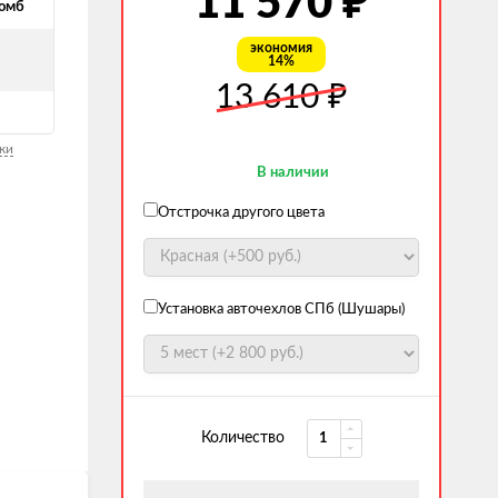
₽
11 570
омб
экономия
14%
й
₽
13 610
ки
В наличии
Отстрочка другого цвета
Установка авточехлов СПб (Шушары)
Количество