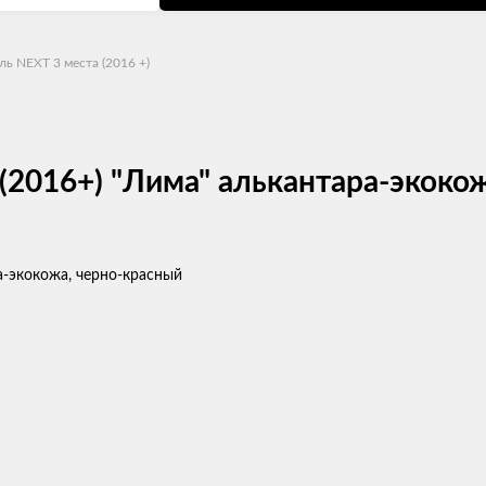
ель NEXT 3 места (2016 +)
 (2016+) "Лима" алькантара-экоко