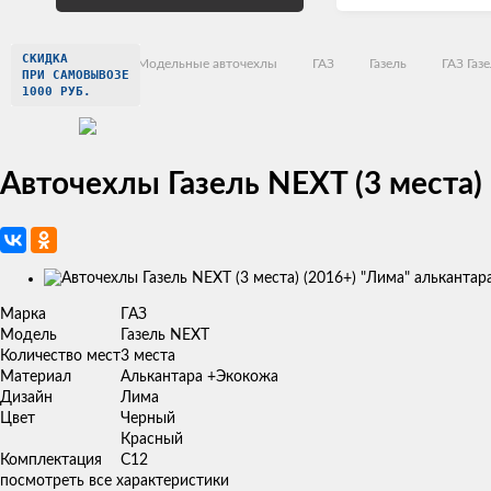
СКИДКА
Главная
Модельные авточехлы
ГАЗ
Газель
ГАЗ Газ
ПРИ САМОВЫВОЗЕ
1000 РУБ.
Авточехлы Газель NEXT (3 места)
Изображения
товаров
Марка
ГАЗ
Модель
Газель NEXT
Количество мест
3 места
Материал
Алькантара +Экокожа
Дизайн
Лима
Цвет
Черный
Красный
Комплектация
C12
посмотреть все характеристики