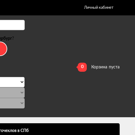
Личный кабинет
ербург
?
0
Корзина
пуста
точехлов в СПб