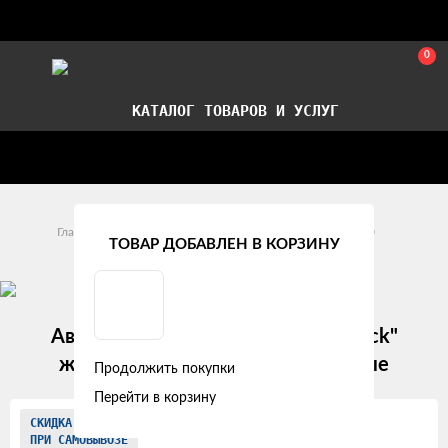
0
КАТАЛОГ ТОВАРОВ И УСЛУГ
Стать партнером
Установка авточехлов в СПб
Главная
Модельные авточехлы
HINO
300
ТОВАР ДОБАВЛЕН В КОРЗИНУ
Авточехлы HINO 300 (2011+) "Truck"
жаккард, пунктиры черно-красные
Продолжить покупки
Перейти в корзину
Изображения
СКИДКА
ПРИ САМОВЫВОЗЕ