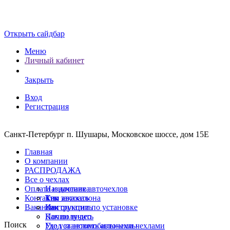
Открыть сайдбар
Меню
Личный кабинет
Закрыть
Вход
Регистрация
Санкт-Петербург п. Шушары, Московское шоссе, дом 15Е
Главная
О компании
РАСПРОДАЖА
Все о чехлах
Оплата и доставка
Назначение авточехлов
Контакты
Тип автосалона
Как заказать
Вакансии
Инструкции по установке
Как оплатить
Почин видео
Как получить
Поиск
Уход за автомобильными чехлами
Где установить авточехлы