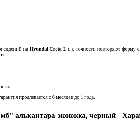
я сидений на
Hyundai Creta I
, и в точности повторяют форму 
жи
.
ости.
рантия продлевается с 6 месяцев до 1 года.
омб" алькантара-экокожа, черный - Хар