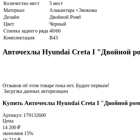
Количество мест
5 мест
Материал
Алькантара +Экокожа
Дизайн
Двойной Ромб
Цвет
Черный
Спинка заднего ряда
40/60
Комплектация
В43
Авточехлы Hyundai Creta I "Двойной р
Отзывов об этом товаре пока нет. Будьте первым!
Загрузка данных авторизации
Купить Авточехлы Hyundai Creta I "Двойной ро
Артикул:
179132600
Цена
14 200
₽
экономия
15%
16 710
₽