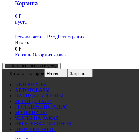
Корзина
0
₽
пуста
Personal area
Вход
Регистрация
Итого:
0
₽
Корзина
Оформить заказ
Каталог товаров и услуг
Каталог товаров
Назад
Закрыть
АВТОЧЕХЛЫ
АВТОТОВАРЫ
НАКИДКИ И ТЕНТЫ
РЕТРО ДЕТАЛИ
РЕСТАВРАЦИЯ РЕТРО
МАТЕРИАЛЫ
ЧЕХЛЫ НА ЗАКАЗ
ПЕРЕТЯЖКА САЛОНОВ
ПРИМЕРЫ РАБОТ